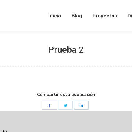
Inicio
Inicio
Blog
Blog
Proyectos
Proyectos
D
D
Prueba 2
Compartir esta publicación
Share
Share
Share
on
on
on
Facebook
Twitter
LinkedIn
acto