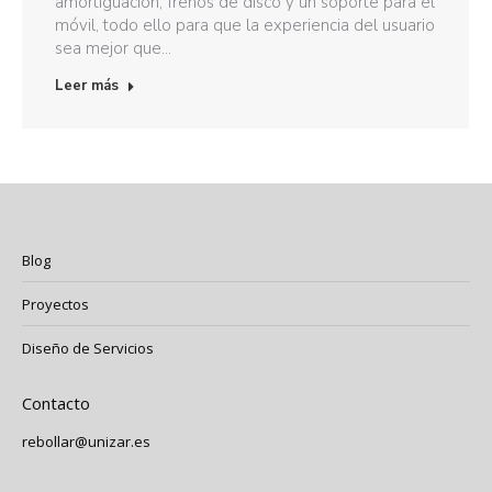
amortiguación, frenos de disco y un soporte para el
móvil, todo ello para que la experiencia del usuario
sea mejor que…
Leer más
Blog
Proyectos
Diseño de Servicios
Contacto
rebollar@unizar.es