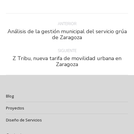
Facebook
Twitter
LinkedIn
Navegación
entre
ANTERIOR
Análisis de la gestión municipal del servicio grúa
proyectos
Proyecto
de Zaragoza
anterior
SIGUIENTE
Z Tribu, nueva tarifa de movilidad urbana en
Proyecto
Zaragoza
siguiente
Blog
Proyectos
Diseño de Servicios