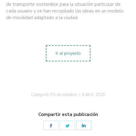
de transporte sostenible para la situación particular de
cada usuario y se han recopilado las ideas en un modelo
de movilidad adaptado a la ciudad.
Ir al proyecto
Categoría:
Fin de estudios
6 abril, 2020
Compartir esta publicación
Share
Share
Share
on
on
on