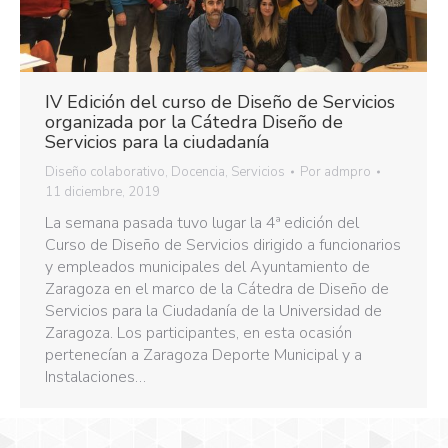
IV Edición del curso de Diseño de Servicios
organizada por la Cátedra Diseño de
Servicios para la ciudadanía
Diseño colaborativo
,
Docencia
,
Servicios
Por
admpro
11 diciembre, 2019
La semana pasada tuvo lugar la 4ª edición del
Curso de Diseño de Servicios dirigido a funcionarios
y empleados municipales del Ayuntamiento de
Zaragoza en el marco de la Cátedra de Diseño de
Servicios para la Ciudadanía de la Universidad de
Zaragoza. Los participantes, en esta ocasión
pertenecían a Zaragoza Deporte Municipal y a
Instalaciones…