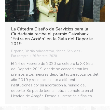
La Cátedra Diseño de Servicios para la
Ciudadanía recibe el premio Caixabank
“Entra en Acción” en la Gala del Deporte
2019
Deporte
,
Diseño colaborativo
,
Noticia
,
Servicios
Por
admpro
26 febrero, 2020
El 24 de Febrero de 2020 se celebró la XX Gala
del Deporte 2019, donde se concedieron los
premios a los mejores deportistas zaragozanos del
año 2019 y reconocimiento a diferentes
instituciones por su aportación al mundo del
deporte. Se puede leer la noticia completa en el
Heraldo de Aragón. Desde su creación a finales…