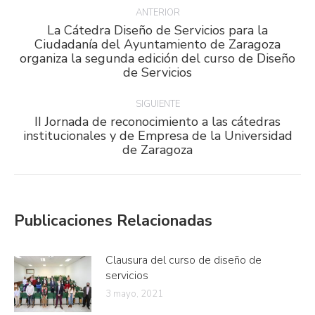
entre
ANTERIOR
La Cátedra Diseño de Servicios para la
publicaciones
Ciudadanía del Ayuntamiento de Zaragoza
Publicación
organiza la segunda edición del curso de Diseño
anterior:
de Servicios
SIGUIENTE
II Jornada de reconocimiento a las cátedras
Publicación
institucionales y de Empresa de la Universidad
de Zaragoza
siguiente:
Publicaciones Relacionadas
Clausura del curso de diseño de
servicios
3 mayo, 2021