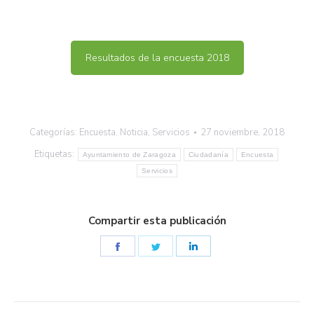
Resultados de la encuesta 2018
Categorías:
Encuesta
,
Noticia
,
Servicios
27 noviembre, 2018
Etiquetas:
Ayuntamiento de Zaragoza
Ciudadanía
Encuesta
Servicios
Compartir esta publicación
Share
Share
Share
on
on
on
Facebook
Twitter
LinkedIn
Navegación