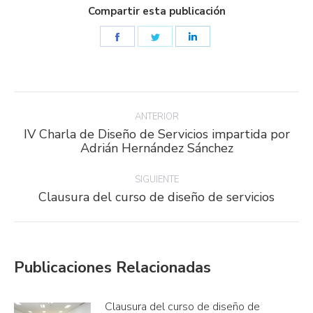
Compartir esta publicación
Share
Share
Share
on
on
on
Facebook
Twitter
LinkedIn
Navegación
entre
ANTERIOR
IV Charla de Diseño de Servicios impartida por
publicaciones
Publicación
Adrián Hernández Sánchez
anterior:
SIGUIENTE
Publicación
Clausura del curso de diseño de servicios
siguiente:
Publicaciones Relacionadas
Clausura del curso de diseño de