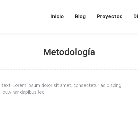
Inicio
Inicio
Blog
Blog
Proyectos
Proyectos
D
D
Metodología
is text. Lorem ipsum dolor sit amet, consectetur adipiscing
s, pulvinar dapibus leo.