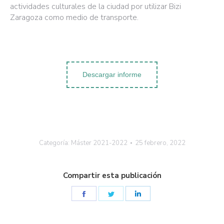
actividades culturales de la ciudad por utilizar Bizi
Zaragoza como medio de transporte.
Descargar informe
Categoría:
Máster 2021-2022
25 febrero, 2022
Compartir esta publicación
Share
Share
Share
on
on
on
Facebook
Twitter
LinkedIn