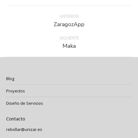
Navegación
entre
ANTERIOR
Proyecto
ZaragozApp
proyectos
anterior
SIGUIENTE
Proyecto
Maka
siguiente
Blog
Proyectos
Diseño de Servicios
Contacto
rebollar@unizar.es