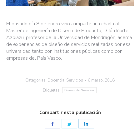
El pasado día 8 de enero vino a impartir una charla al
Master de Ingeniería de Diseño de Producto, D. Ión Iriarte
Azpiazu, profesor de la Universidad de Mondragón, acerca
de experiencias de diseño de servicios realizadas por esa
universidad tanto con instituciones públicas como con
empresas del País Vasco.
Categorías:
Docencia
,
Servicios
6 marzo, 2018
Etiquetas:
Diseño de Servicios
Compartir esta publicación
Share
Share
Share
on
on
on