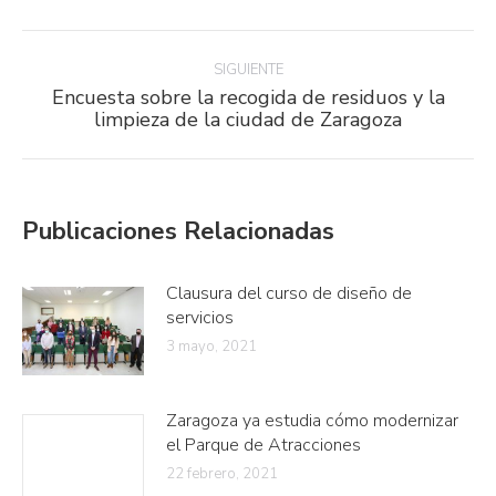
Facebook
Twitter
LinkedIn
Navegación
entre
SIGUIENTE
Encuesta sobre la recogida de residuos y la
publicaciones
Publicación
limpieza de la ciudad de Zaragoza
siguiente:
Publicaciones Relacionadas
Clausura del curso de diseño de
servicios
3 mayo, 2021
Zaragoza ya estudia cómo modernizar
el Parque de Atracciones
22 febrero, 2021