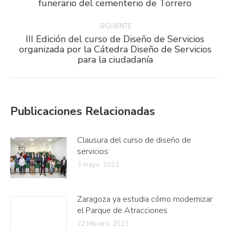
funerario del cementerio de Torrero
anterior:
SIGUIENTE
III Edición del curso de Diseño de Servicios
Publicación
organizada por la Cátedra Diseño de Servicios
para la ciudadanía
siguiente:
Publicaciones Relacionadas
Clausura del curso de diseño de
servicios
3 mayo, 2021
Zaragoza ya estudia cómo modernizar
el Parque de Atracciones
22 febrero, 2021