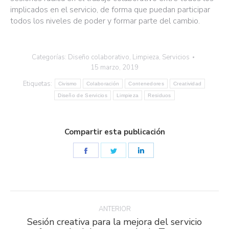
implicados en el servicio, de forma que puedan participar
todos los niveles de poder y formar parte del cambio.
Categorías:
Diseño colaborativo
,
Limpieza
,
Servicios
15 marzo, 2019
Etiquetas:
Civismo
Colaboración
Contenedores
Creatividad
Diseño de Servicios
Limpieza
Residuos
Compartir esta publicación
Share
Share
Share
on
on
on
Facebook
Twitter
LinkedIn
Navegación
entre
ANTERIOR
Sesión creativa para la mejora del servicio
publicaciones
Publicación